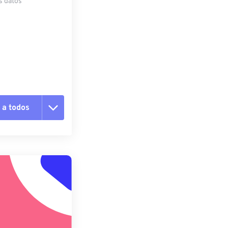
s datos
 a todos
pciones
 preestablecido
lecido