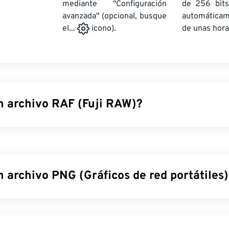
mediante "Configuración
de 256 bits
avanzada" (opcional, busque
automática
de unas hora
el...
icono).
n archivo RAF (Fuji RAW)?
 es el nombre del formato de archivo RAW capturado por el se
carga acoplada (CCD)
o
semiconductor complementario de óxid
cámara Fuji. RAF es una imagen sin procesar que contiene y c
pturada en el momento de la toma. Se utiliza comúnmente para
 archivo PNG (Gráficos de red portátiles
s de imágenes visibles utilizando la información almacenada en
l porque ofrece flexibilidad para revelar imágenes mediante 
 red portátiles (PNG) son un tipo de archivo
rasterizado
que co
acilitar su portabilidad. Las imágenes PNG pueden tener colo