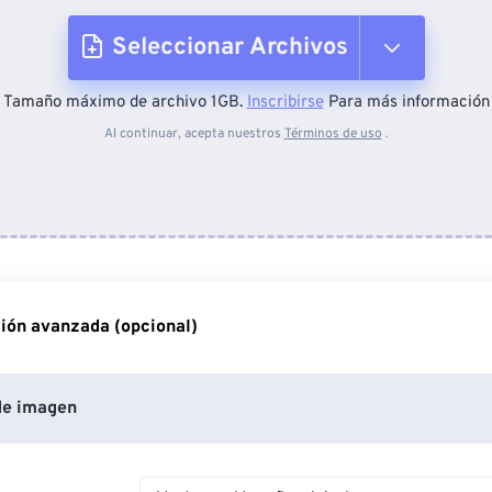
Seleccionar Archivos
Tamaño máximo de archivo 1GB.
Inscribirse
Para más información
Desde el dispositivo
Al continuar, acepta nuestros
Términos de uso
.
Desde Dropbox
Desde Google Drive
ión avanzada (opcional)
Desde OneDrive
de imagen
Desde URL