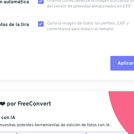
Oriente correctamente la imagen utilizando lo
ón automática
del sensor de gravedad almacenados en EXIF
Quita la imagen de todos los perfiles, EXIF ​​y
tos de la tira
comentarios para reducir el tamaño
Aplicar
Restablecer todas las o
Aplicar desde el ajuste
❤️
por
FreeConvert
Guardar como preestab
 con IA
nuestras potentes herramientas de edición de fotos con IA.