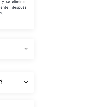
 y se eliminan
mente después
s.
nsor
de
o metálico
onserva toda la
 crear
)?
 el archivo
un proceso
mprime
res
RGB
o