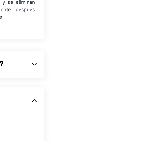
 y se eliminan
mente después
s.
)?
mprime
res
RGB
o
gráficos. PNG
ienta de
rto
que utiliza