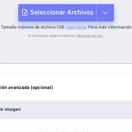
Seleccionar Archivos
Tamaño máximo de archivo 1GB.
Inscribirse
Para más información
Desde el dispositivo
Al continuar, acepta nuestros
Términos de uso
.
Desde Dropbox
Desde Google Drive
ión avanzada (opcional)
Desde OneDrive
de imagen
Desde URL