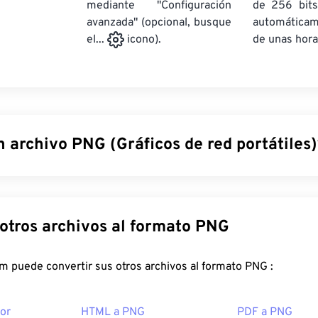
mediante "Configuración
de 256 bits
avanzada" (opcional, busque
automática
de unas hora
el...
icono).
 archivo PNG (Gráficos de red portátiles
 red portátiles (PNG) son un tipo de archivo
rasterizado
que co
acilitar su portabilidad. Las imágenes PNG pueden tener colo
 transparencia, lo que las hace ideales para iconos o diseños 
Convertir otros archivos al formato PNG
 animaciones con mayor transparencia (prueba nuestra
herram
GIF a APNG
). Las ventajas de usar PNG son: es un
formato abie
FreeConvert.com puede convertir sus otros archivos al formato PNG :
 pérdida
.
ir un archivo PNG?
or
HTML a PNG
PDF a PNG