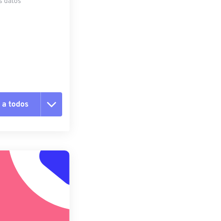
s datos
 a todos
pciones
 preestablecido
lecido