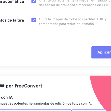
Oriente correctamente la imagen utilizando lo
ón automática
del sensor de gravedad almacenados en EXIF
Quita la imagen de todos los perfiles, EXIF ​​y
tos de la tira
comentarios para reducir el tamaño
Aplicar
Restablecer todas las o
Aplicar desde el ajuste
❤️
por
FreeConvert
Guardar como preestab
 con IA
nuestras potentes herramientas de edición de fotos con IA.