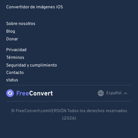
Convertidor de imágenes iOS
Sobre nosotros
Blog
Donar
Privacidad
Términos
Seguridad y cumplimiento
Contacto
status
Español
English
Deutsch
© FreeConvert.comVERSIÓN Todos los derechos reservados
(2026)
Español
Français