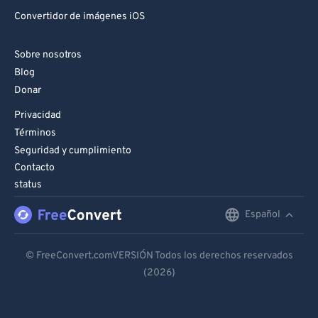
Convertidor de imágenes iOS
Sobre nosotros
Blog
Donar
Privacidad
Términos
Seguridad y cumplimiento
Contacto
status
Español
English
Deutsch
© FreeConvert.comVERSIÓN Todos los derechos reservados
(2026)
Español
Français