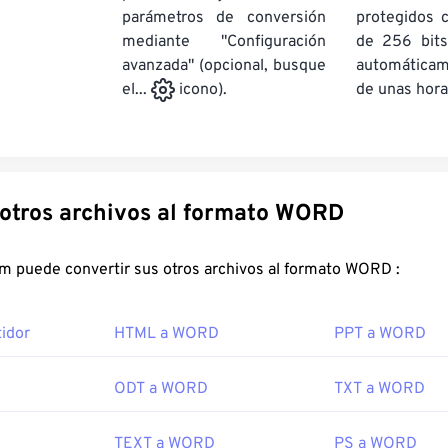
parámetros de conversión
protegidos 
mediante "Configuración
de 256 bits
avanzada" (opcional, busque
automática
de unas hora
el...
icono).
Convertir otros archivos al formato WORD
FreeConvert.com puede convertir sus otros archivos al formato WORD :
idor
HTML a WORD
PPT a WORD
ODT a WORD
TXT a WORD
TEXT a WORD
PS a WORD