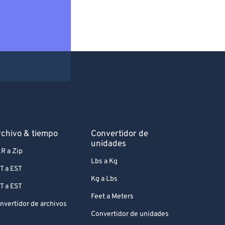
chivo & tiempo
Convertidor de
unidades
R a Zip
Lbs a Kg
T a EST
Kg a Lbs
T a EST
Feet a Meters
nvertidor de archivos
Convertidor de unidades