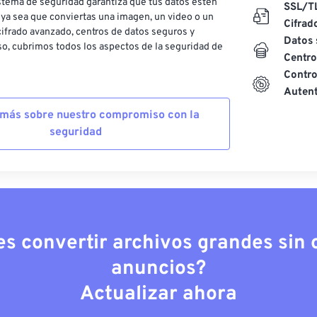
stema de seguridad garantiza que tus datos estén
SSL/T
ya sea que conviertas una imagen, un video o un
Cifrad
ifrado avanzado, centros de datos seguros y
Datos 
o, cubrimos todos los aspectos de la seguridad de
Centro
Contro
Autent
más sobre nuestro compromiso con la
seguridad
es convertir archivos grandes sin c
anuncios?
Actualizar ahora