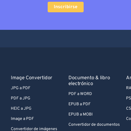
Inscribirse
Image Convertidor
Documento & libro
Ar
electrónico
JPG a PDF
RA
PDF a WORD
PDF a JPG
PS
EPUB a PDF
HEIC a JPG
CS
EPUB a MOBI
Image a PDF
Co
Convertidor de documentos
Convertidor de imágenes