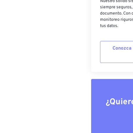
Nuestro sólido si
siempre seguros, 
documento. Con c
monitoreo riguros
tus datos.
Conozca 
¿Quier