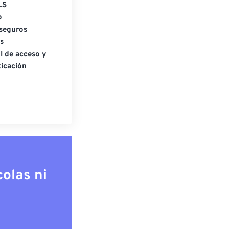
LS
o
seguros
s
l de acceso y
icación
olas ni