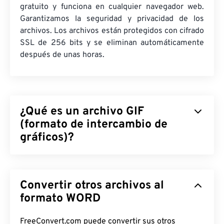
gratuito y funciona en cualquier navegador web.
Garantizamos la seguridad y privacidad de los
archivos. Los archivos están protegidos con cifrado
SSL de 256 bits y se eliminan automáticamente
después de unas horas.
¿Qué es un archivo GIF
(formato de intercambio de
gráficos)?
El Formato de Intercambio de Gráficos (GIF) es un
tipo de formato de archivo de mapa de bits que
Convertir otros archivos al
utiliza
píxeles
para formar imágenes simples
utilizando el
modelo de color RGB
formato WORD
. A diferencia del
formato de archivo
BMP
sin comprimir, el GIF
utiliza
compresión sin pérdida
y admite animación
FreeConvert.com puede convertir sus otros