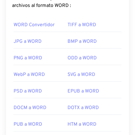
sin audio. El uso más común del GIF es en formato
archivos al formato WORD :
animado, como anuncios, respuestas basadas en
emociones en redes sociales y memes, que suelen
WORD Convertidor
TIFF a WORD
viralizarse en internet.
¿Cómo abrir un archivo GIF?
JPG a WORD
BMP a WORD
Casi todos los navegadores web admiten GIF, lo
PNG a WORD
ODD a WORD
que le otorga una clara ventaja sobre otros
formatos de imagen, como PNG. Además, GIF se
WebP a WORD
SVG a WORD
abre en los dispositivos móviles de Apple, como
iPhone y iPad, lo que lo hace más popular que
Adobe Flash
.
PSD a WORD
EPUB a WORD
DOCM a WORD
DOTX a WORD
Los GIF se abren fácilmente en casi todos los
visores de imágenes, navegadores web y sistemas
PUB a WORD
HTM a WORD
operativos. Para abrir un GIF y editarlo, use una
aplicación como
Adobe Photoshop
. En Windows,