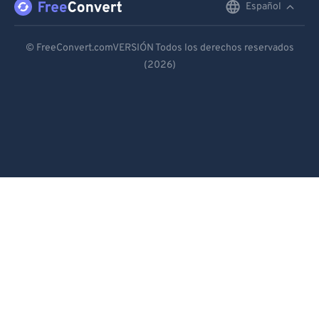
Español
English
Deutsch
© FreeConvert.comVERSIÓN Todos los derechos reservados
(2026)
Español
Français
Português
Italiano
Dutch
日本語
简体中文
繁體中文
한국어