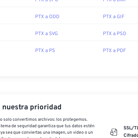
PTX a JPG
PTX a BMP
 Photo Manager
, el programa predeterminado para abrir este
xcelente opción es
HDR Darkroom
.
PTX a ODD
PTX a GIF
PTX a JPEG (JPG), utilice
PTX a JPG
,
BatchPhoto
o
HDR Dark
tilice
PTX a PDF
o
Adobe InDesign
.
PTX a SVG
PTX a PSD
or:
Ricoh Imaging Company, LTD.
cial: 18 de septiembre de 1992
PTX a PS
PTX a PDF
e el
editor HTML en línea
para redactar artículos perfectos para 
, nuestra prioridad
o solo convertimos archivos: los protegemos.
stema de seguridad garantiza que tus datos estén
SSL/T
ya sea que conviertas una imagen, un video o un
Cifrad