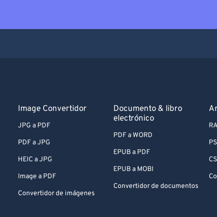
Image Convertidor
Documento & libro
Ar
electrónico
JPG a PDF
RA
PDF a WORD
PDF a JPG
PS
EPUB a PDF
HEIC a JPG
CS
EPUB a MOBI
Image a PDF
Co
Convertidor de documentos
Convertidor de imágenes