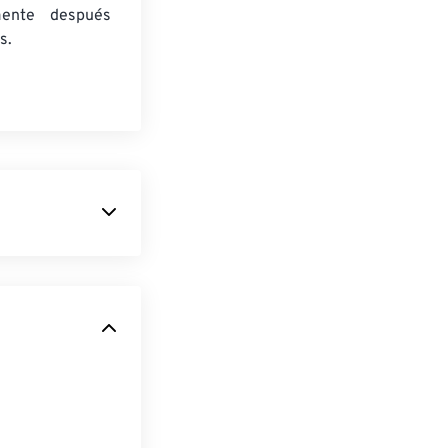
mente después
s.
omprimir,
ofrece
realizar
s. Primero,