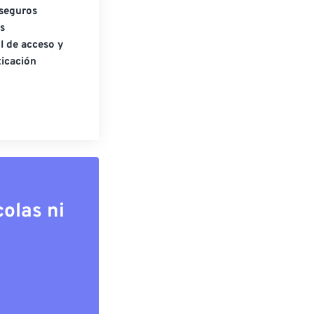
seguros
s
l de acceso y
icación
olas ni