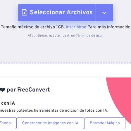
Seleccionar Archivos
Tamaño máximo de archivo 1GB.
Inscribirse
Para más información
Desde el dispositivo
Al continuar, acepta nuestros
Términos de uso
.
Desde Dropbox
Desde Google Drive
❤️
por
FreeConvert
Desde OneDrive
 con IA
nuestras potentes herramientas de edición de fotos con IA.
Desde URL
 Fondo
Generador de Imágenes con IA
Borrador Mágico