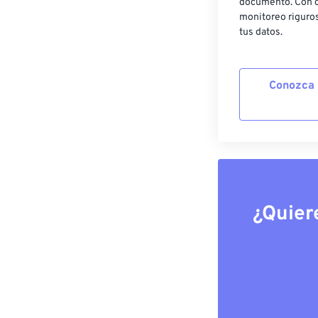
documento. Con c
monitoreo riguros
tus datos.
Conozca 
¿Quier