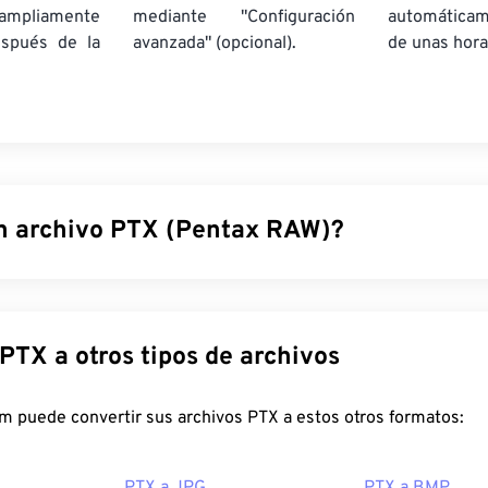
pliamente
mediante "Configuración
automática
espués de la
avanzada" (opcional).
de unas hora
n archivo PTX (Pentax RAW)?
) es un formato de archivo de imagen grande, sin editar ni c
algunas
cámaras digitales Pentax
. Trabajar con imágenes RAW 
a calidad, capacidad para recuperar información, facilidad para 
Convertir PTX a otros tipos de archivos
y muchas
otras
ventajas
.
ir un archivo PTX?
FreeConvert.com puede convertir sus archivos PTX a estos otros formatos:
ogramas para abrir PTX están diseñados para Microsoft Window