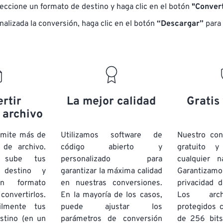
eccione un formato de destino y haga clic en el botón
"Convert
nalizada la conversión, haga clic en el botón
“Descargar”
para 
rtir
La mejor calidad
Gratis
 archivo
dmite más de
Utilizamos software de
Nuestro co
de archivo.
código abierto y
gratuito 
e sube tus
personalizado para
cualquier 
 destino y
garantizar la máxima calidad
Garantizamos
un formato
en nuestras conversiones.
privacidad d
onvertirlos.
En la mayoría de los casos,
Los arch
ilmente tus
puede ajustar los
protegidos 
stino (en un
parámetros de conversión
de 256 bits