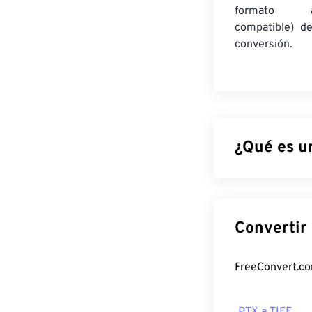
formato am
compatible) d
conversión.
¿Qué es u
Pentax RAW (PTX
generado por 
imágenes de alt
correcciones 
¿Cómo abr
Los mejores pr