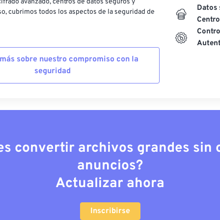
ifrado avanzado, centros de datos seguros y
Datos 
o, cubrimos todos los aspectos de la seguridad de
Centro
Contro
Autent
más sobre nuestro compromiso con la
seguridad
es convertir archivos grandes sin c
anuncios?
Actualizar ahora
Inscribirse