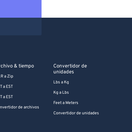
chivo & tiempo
Convertidor de
unidades
R a Zip
Lbs a Kg
T a EST
Kg a Lbs
T a EST
Feet a Meters
nvertidor de archivos
Convertidor de unidades