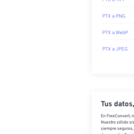
PTX a TIFF
prueba
ACDSee
archivo. Otra e
PTX a PNG
Para convertir 
crear un PDF, u
PTX a WebP
Desarrollado p
Lanzamiento ini
PTX a JPEG
¡Utilice siempr
Tus datos
En FreeConvert, n
Nuestro sólido si
siempre seguros, 