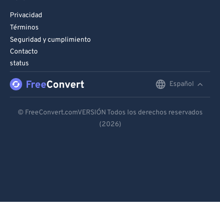
Privacidad
Términos
Seguridad y cumplimiento
Contacto
status
Español
English
Deutsch
© FreeConvert.comVERSIÓN Todos los derechos reservados
(2026)
Español
Français
Português
Italiano
Dutch