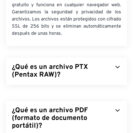
gratuito y funciona en cualquier navegador web.
Garantizamos la seguridad y privacidad de los
archivos. Los archivos están protegidos con cifrado
SSL de 256 bits y se eliminan automáticamente
después de unas horas.
¿Qué es un archivo PTX
(Pentax RAW)?
Pentax RAW (PTX) es un formato de archivo de
imagen grande, sin editar ni comprimir, generado
por algunas
cámaras digitales Pentax
. Trabajar con
¿Qué es un archivo PDF
imágenes RAW ofrece imágenes de alta calidad,
capacidad para recuperar información, facilidad
(formato de documento
para realizar correcciones y muchas
otras
ventajas
portátil)?
.