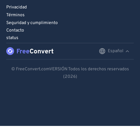
Privacidad
Términos
Seguridad y cumplimiento
Contacto
status
Español
English
Deutsch
© FreeConvert.comVERSIÓN Todos los derechos reservados
(2026)
Español
Français
Português
Italiano
Dutch