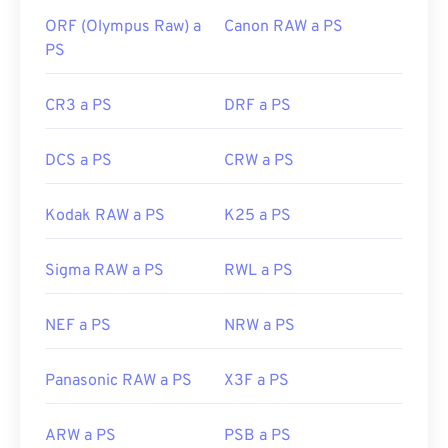
ORF (Olympus Raw) a
Canon RAW a PS
PS
CR3 a PS
DRF a PS
DCS a PS
CRW a PS
Kodak RAW a PS
K25 a PS
Sigma RAW a PS
RWL a PS
NEF a PS
NRW a PS
Panasonic RAW a PS
X3F a PS
ARW a PS
PSB a PS