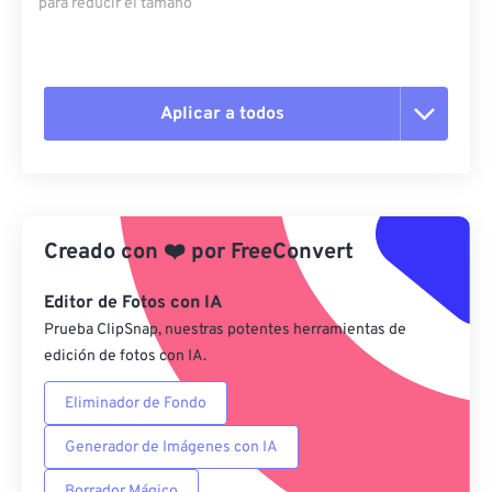
para reducir el tamaño
Aplicar a todos
Restablecer todas las opciones
Aplicar desde el ajuste preestablecido
Creado con
❤️
por
FreeConvert
Guardar como preestablecido
Editor de Fotos con IA
Prueba ClipSnap, nuestras potentes herramientas de
edición de fotos con IA.
Eliminador de Fondo
Generador de Imágenes con IA
Borrador Mágico