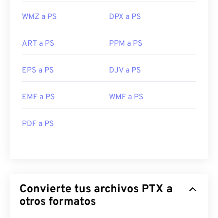
WMZ a PS
DPX a PS
ART a PS
PPM a PS
EPS a PS
DJV a PS
EMF a PS
WMF a PS
PDF a PS
Convierte tus archivos PTX a
otros formatos