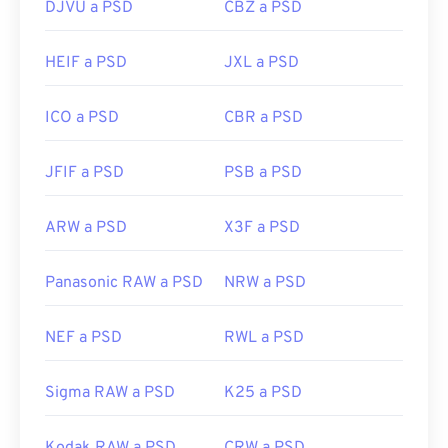
DJVU a PSD
CBZ a PSD
Lanzamiento inicial:
19 de febrero de 1990
Enlaces útiles:
HEIF a PSD
JXL a PSD
https://www.lifewire.com/psd-file-2622194
ICO a PSD
CBR a PSD
JFIF a PSD
PSB a PSD
ARW a PSD
X3F a PSD
Panasonic RAW a PSD
NRW a PSD
NEF a PSD
RWL a PSD
Sigma RAW a PSD
K25 a PSD