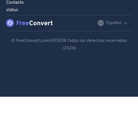
Contacto
status
Español
English
Deutsch
© FreeConvert.comVERSIÓN Todos los derechos reservados
(2026)
Español
Français
Português
Italiano
Dutch
日本語
简体中文
繁體中文