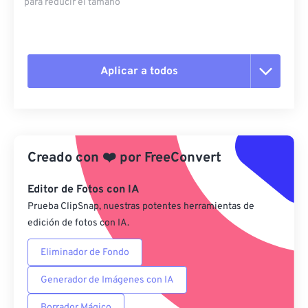
para reducir el tamaño
Aplicar a todos
Restablecer todas las opciones
Aplicar desde el ajuste preestablecido
Creado con
❤️
por
FreeConvert
Guardar como preestablecido
Editor de Fotos con IA
Prueba ClipSnap, nuestras potentes herramientas de
edición de fotos con IA.
Eliminador de Fondo
Generador de Imágenes con IA
Borrador Mágico