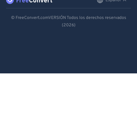
Español
English
Deutsch
© FreeConvert.comVERSIÓN Todos los derechos reservados
(2026)
Español
Français
Português
Italiano
Dutch
日本語
简体中文
繁體中文
한국어