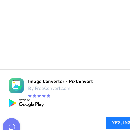
Image Converter - PixConvert
By FreeConvert.com
YES, IN