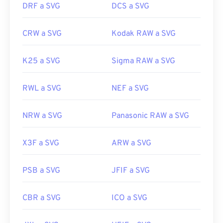
DRF a SVG
DCS a SVG
https://en.wikipedia.org/wiki/Scalable_Vector_Graphics
CRW a SVG
Kodak RAW a SVG
K25 a SVG
Sigma RAW a SVG
RWL a SVG
NEF a SVG
NRW a SVG
Panasonic RAW a SVG
X3F a SVG
ARW a SVG
PSB a SVG
JFIF a SVG
CBR a SVG
ICO a SVG