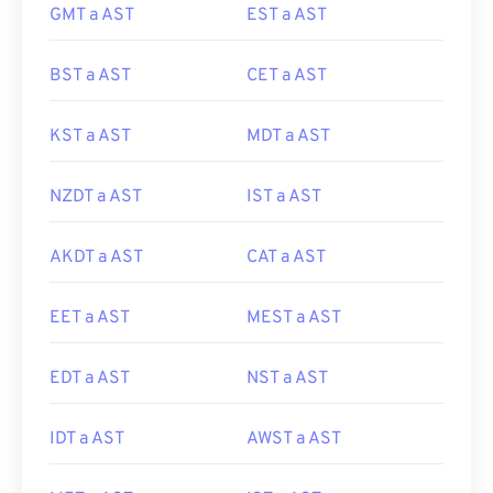
GMT a AST
EST a AST
BST a AST
CET a AST
KST a AST
MDT a AST
NZDT a AST
IST a AST
AKDT a AST
CAT a AST
EET a AST
MEST a AST
EDT a AST
NST a AST
IDT a AST
AWST a AST