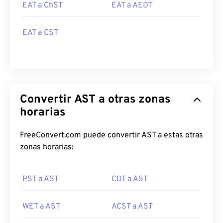
EAT a ChST
EAT a AEDT
EAT a CST
Convertir AST a otras zonas
horarias
FreeConvert.com puede convertir AST a estas otras
zonas horarias:
PST a AST
CDT a AST
WET a AST
ACST a AST