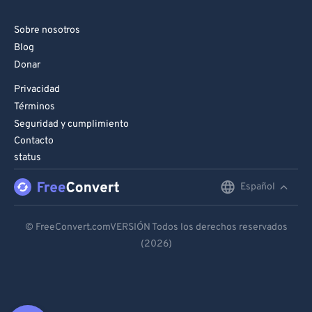
Sobre nosotros
Blog
Donar
Privacidad
Términos
Seguridad y cumplimiento
Contacto
status
Español
English
Deutsch
© FreeConvert.comVERSIÓN Todos los derechos reservados
(2026)
Español
Français
Português