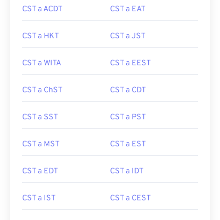
CST a ACDT
CST a EAT
CST a HKT
CST a JST
CST a WITA
CST a EEST
CST a ChST
CST a CDT
CST a SST
CST a PST
CST a MST
CST a EST
CST a EDT
CST a IDT
CST a IST
CST a CEST