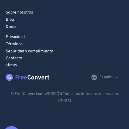
Sobre nosotros
Blog
Donar
Privacidad
Términos
Seguridad y cumplimiento
Contacto
status
Español
English
Deutsch
© FreeConvert.comVERSIÓN Todos los derechos reservados
(2026)
Español
Français
Português