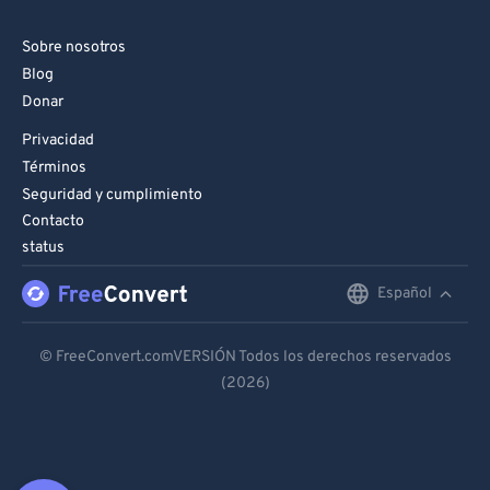
Sobre nosotros
Blog
Donar
Privacidad
Términos
Seguridad y cumplimiento
Contacto
status
Español
English
Deutsch
© FreeConvert.comVERSIÓN Todos los derechos reservados
(2026)
Español
Français
Português