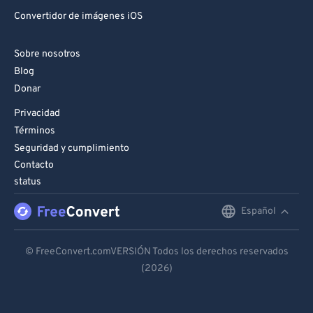
Convertidor de imágenes iOS
Sobre nosotros
Blog
Donar
Privacidad
Términos
Seguridad y cumplimiento
Contacto
status
Español
English
Deutsch
© FreeConvert.comVERSIÓN Todos los derechos reservados
(2026)
Español
Français