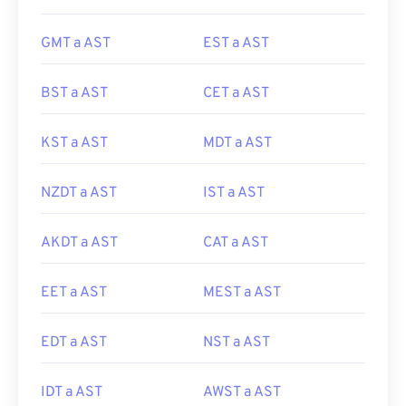
GMT a AST
EST a AST
BST a AST
CET a AST
KST a AST
MDT a AST
NZDT a AST
IST a AST
AKDT a AST
CAT a AST
EET a AST
MEST a AST
EDT a AST
NST a AST
IDT a AST
AWST a AST