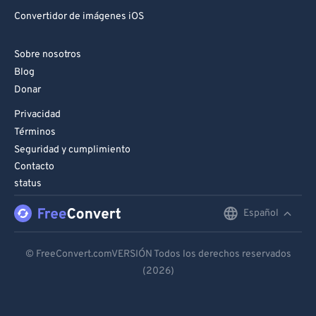
Convertidor de imágenes iOS
Sobre nosotros
Blog
Donar
Privacidad
Términos
Seguridad y cumplimiento
Contacto
status
Español
English
Deutsch
© FreeConvert.comVERSIÓN Todos los derechos reservados
(2026)
Español
Français