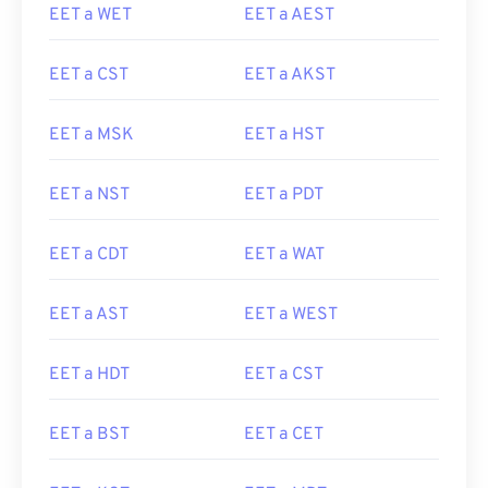
EET a WET
EET a AEST
EET a CST
EET a AKST
EET a MSK
EET a HST
EET a NST
EET a PDT
EET a CDT
EET a WAT
EET a AST
EET a WEST
EET a HDT
EET a CST
EET a BST
EET a CET