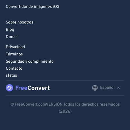
Convertidor de imágenes iOS
Sobre nosotros
Blog
Donar
Privacidad
Términos
Seguridad y cumplimiento
Contacto
status
Español
English
Deutsch
© FreeConvert.comVERSIÓN Todos los derechos reservados
(2026)
Español
Français