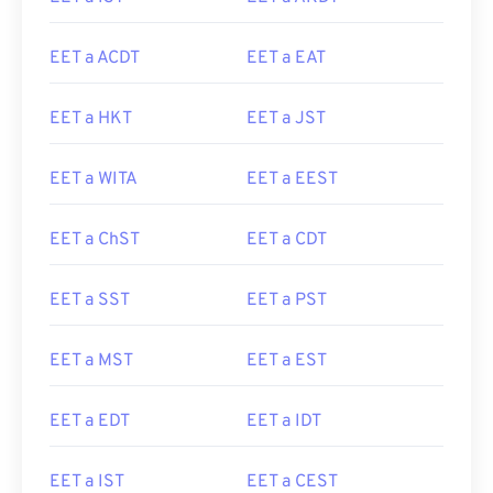
EET a ACDT
EET a EAT
EET a HKT
EET a JST
EET a WITA
EET a EEST
EET a ChST
EET a CDT
EET a SST
EET a PST
EET a MST
EET a EST
EET a EDT
EET a IDT
EET a IST
EET a CEST