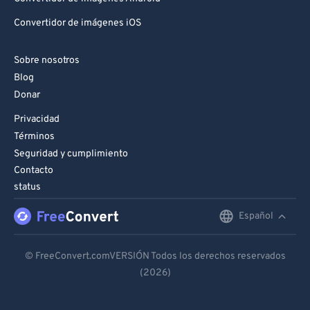
Convertidor de imágenes iOS
Sobre nosotros
Blog
Donar
Privacidad
Términos
Seguridad y cumplimiento
Contacto
status
Español
English
Deutsch
© FreeConvert.comVERSIÓN Todos los derechos reservados
(2026)
Español
Français