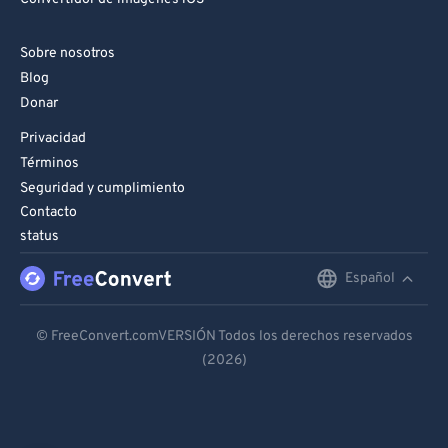
Sobre nosotros
Blog
Donar
Privacidad
Términos
Seguridad y cumplimiento
Contacto
status
Español
English
Deutsch
© FreeConvert.comVERSIÓN Todos los derechos reservados
(2026)
Español
Français
Português