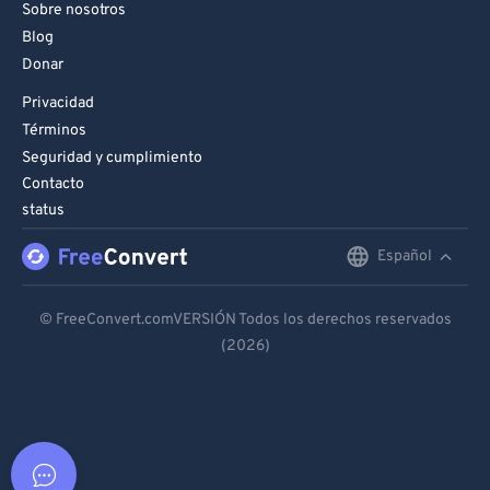
Sobre nosotros
Blog
Donar
Privacidad
Términos
Seguridad y cumplimiento
Contacto
status
Español
English
Deutsch
© FreeConvert.comVERSIÓN Todos los derechos reservados
(2026)
Español
Français
Português
Italiano