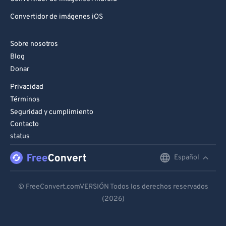
Convertidor de imágenes iOS
Sobre nosotros
Blog
Donar
Privacidad
Términos
Seguridad y cumplimiento
Contacto
status
Español
English
Deutsch
© FreeConvert.comVERSIÓN Todos los derechos reservados
(2026)
Español
Français