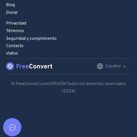
Blog
Donar
Privacidad
Términos
Seguridad y cumplimiento
Contacto
status
Español
English
Deutsch
© FreeConvert.comVERSIÓN Todos los derechos reservados
(2026)
Español
Français
Português
Italiano