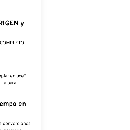
ORIGEN y
O COMPLETO
piar enlace"
lla para
tiempo en
as conversiones