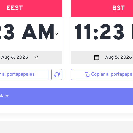
EEST
BST
r al portapapeles
Copiar al portapape
nlace