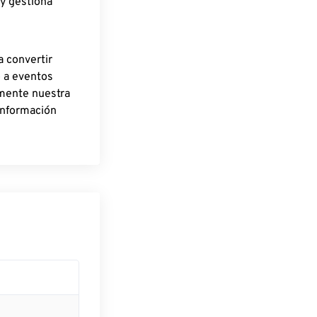
 y gestiona
a convertir
o a eventos
rmente nuestra
información