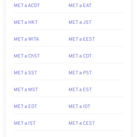
MET a ACDT
MET a EAT
MET a HKT
MET a JST
MET a WITA
MET a EEST
MET a ChST
MET a CDT
MET a SST
MET a PST
MET a MST
MET a EST
MET a EDT
MET a IDT
MET a IST
MET a CEST