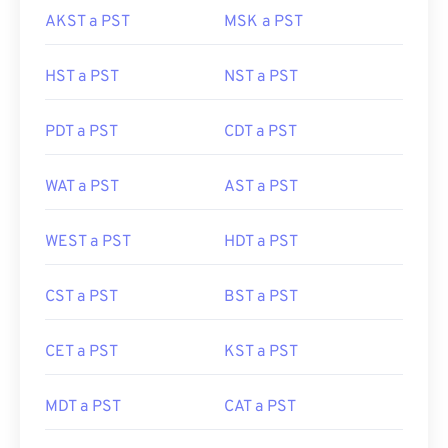
AKST a PST
MSK a PST
HST a PST
NST a PST
PDT a PST
CDT a PST
WAT a PST
AST a PST
WEST a PST
HDT a PST
CST a PST
BST a PST
CET a PST
KST a PST
MDT a PST
CAT a PST