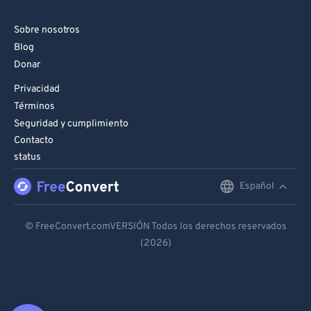
Sobre nosotros
Blog
Donar
Privacidad
Términos
Seguridad y cumplimiento
Contacto
status
Español
English
Deutsch
© FreeConvert.comVERSIÓN Todos los derechos reservados
(2026)
Español
Français
Português