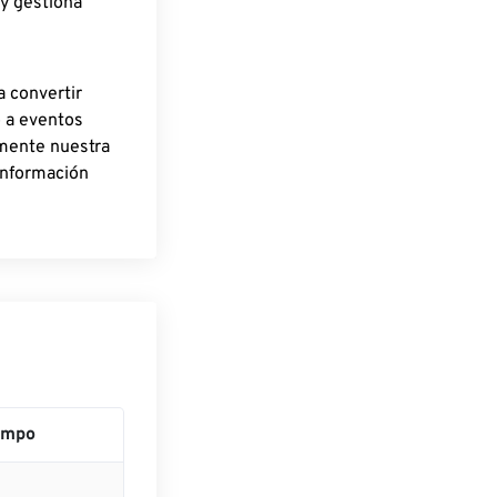
 y gestiona
a convertir
o a eventos
rmente nuestra
información
empo