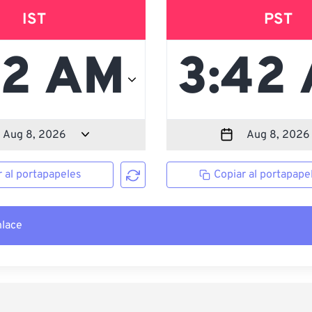
IST
PST
r al portapapeles
Copiar al portapape
nlace