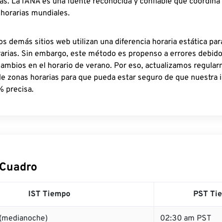
as. La IANA es una fuente reconocida y confiable que coordina
 horarias mundiales.
os demás sitios web utilizan una diferencia horaria estática par
rarias. Sin embargo, este método es propenso a errores debid
cambios en el horario de verano. Por eso, actualizamos regula
de zonas horarias para que pueda estar seguro de que nuestra 
% precisa.
 Cuadro
IST Tiempo
PST Ti
 (medianoche)
02:30 am PST