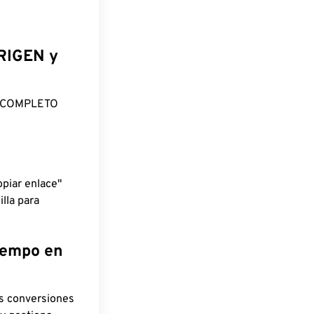
ORIGEN y
O COMPLETO
piar enlace"
lla para
tiempo en
as conversiones