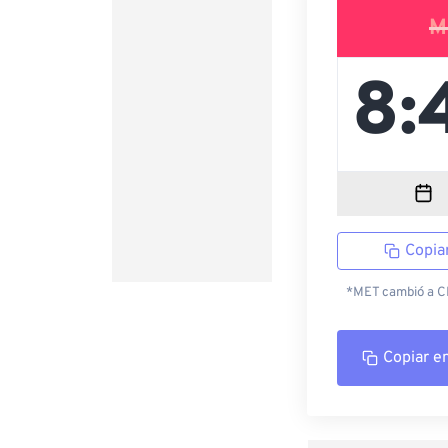
M
Copia
*MET cambió a CES
Copiar e