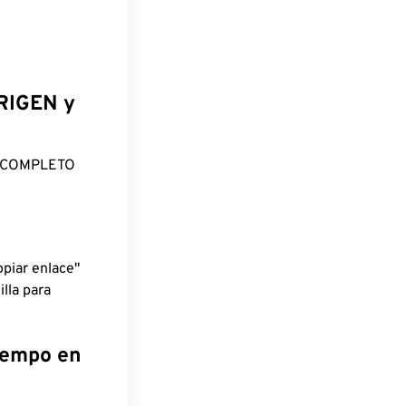
ORIGEN y
O COMPLETO
piar enlace"
lla para
tiempo en