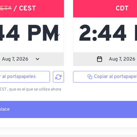
ET*
/ CEST
CDT
r al portapapeles
Copiar al portapape
T , que es el que se utiliza ahora
nlace