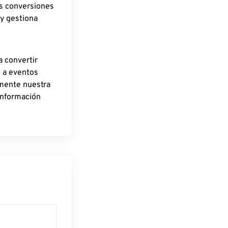
as conversiones
 y gestiona
a convertir
o a eventos
rmente nuestra
información