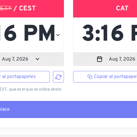
ET*
/ CEST
CAT
r al portapapeles
Copiar al portapape
T , que es el que se utiliza ahora
nlace