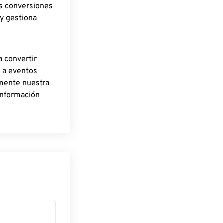
as conversiones
 y gestiona
a convertir
o a eventos
rmente nuestra
información