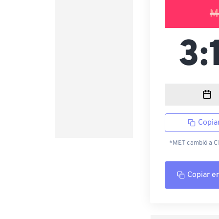
M
Copia
*MET cambió a CES
Copiar e