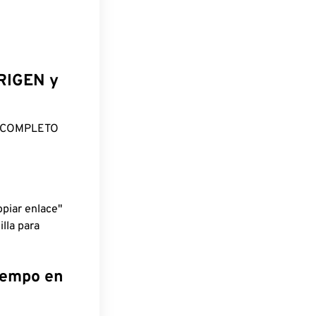
ORIGEN y
O COMPLETO
piar enlace"
lla para
tiempo en