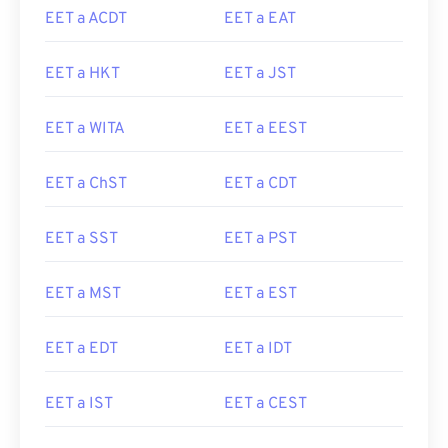
EET a ACDT
EET a EAT
EET a HKT
EET a JST
EET a WITA
EET a EEST
EET a ChST
EET a CDT
EET a SST
EET a PST
EET a MST
EET a EST
EET a EDT
EET a IDT
EET a IST
EET a CEST