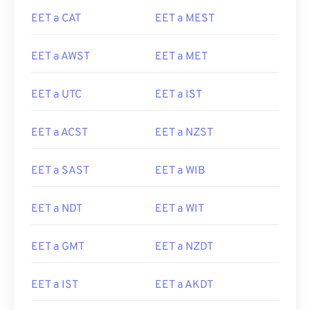
EET a CAT
EET a MEST
EET a AWST
EET a MET
EET a UTC
EET a IST
EET a ACST
EET a NZST
EET a SAST
EET a WIB
EET a NDT
EET a WIT
EET a GMT
EET a NZDT
EET a IST
EET a AKDT