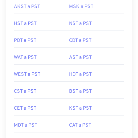
AKST a PST
MSK a PST
HST a PST
NST a PST
PDT a PST
CDT a PST
WAT a PST
AST a PST
WEST a PST
HDT a PST
CST a PST
BST a PST
CET a PST
KST a PST
MDT a PST
CAT a PST