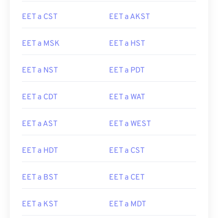
EET a CST
EET a AKST
EET a MSK
EET a HST
EET a NST
EET a PDT
EET a CDT
EET a WAT
EET a AST
EET a WEST
EET a HDT
EET a CST
EET a BST
EET a CET
EET a KST
EET a MDT