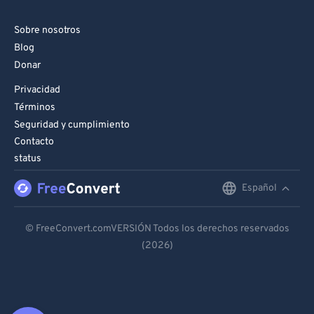
Sobre nosotros
Blog
Donar
Privacidad
Términos
Seguridad y cumplimiento
Contacto
status
Español
English
Deutsch
© FreeConvert.comVERSIÓN Todos los derechos reservados
(2026)
Español
Français
Português