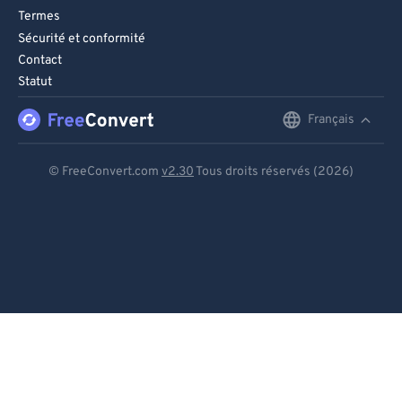
Termes
99
99
Sécurité et conformité
Contact
Statut
Français
English
Deutsch
© FreeConvert.com
v2.30
Tous droits réservés (2026)
Español
Français
Português
Italiano
Dutch
日本語