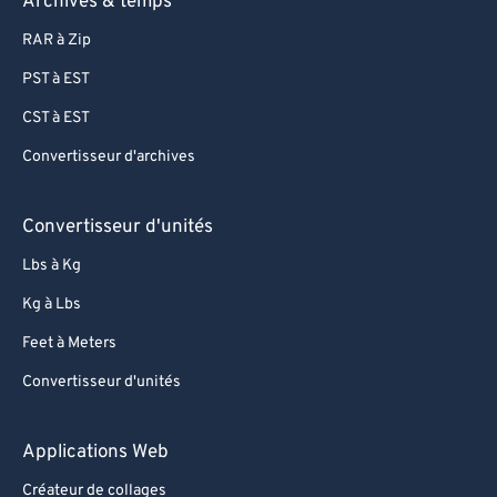
Archives & temps
72
72
73
73
RAR à Zip
74
74
PST à EST
75
75
CST à EST
76
76
Convertisseur d'archives
77
77
Convertisseur d'unités
78
78
Lbs à Kg
79
79
80
80
Kg à Lbs
81
81
Feet à Meters
82
82
Convertisseur d'unités
83
83
Applications Web
84
84
Créateur de collages
85
85