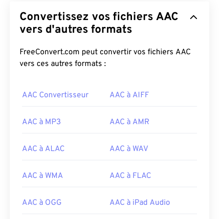
Convertissez vos fichiers AAC
vers d'autres formats
FreeConvert.com peut convertir vos fichiers AAC
vers ces autres formats :
00
00
00
00
00
00
00
00
AAC Convertisseur
AAC à AIFF
00
00
00
00
00
00
00
00
AAC à MP3
AAC à AMR
01
01
01
01
01
01
01
01
AAC à ALAC
AAC à WAV
02
02
02
02
02
02
02
02
03
03
03
03
03
03
03
03
AAC à WMA
AAC à FLAC
04
04
04
04
04
04
04
04
05
05
05
05
05
05
05
05
AAC à OGG
AAC à iPad Audio
06
06
06
06
06
06
06
06