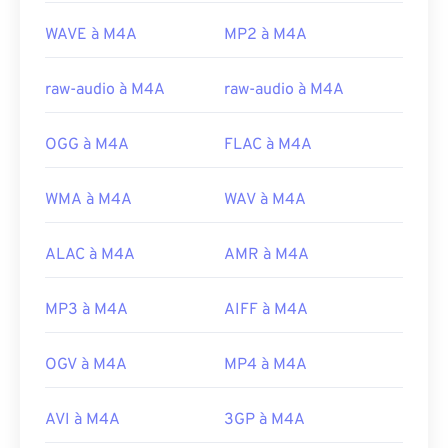
Version initiale :
2001
WAVE à M4A
MP2 à M4A
Liens utiles:
https://en.wikipedia.org/wiki/MPEG-4_Part_14
raw-audio à M4A
raw-audio à M4A
https://www.loc.gov/preservation/digital/formats/fdd/
OGG à M4A
FLAC à M4A
WMA à M4A
WAV à M4A
ALAC à M4A
AMR à M4A
MP3 à M4A
AIFF à M4A
OGV à M4A
MP4 à M4A
AVI à M4A
3GP à M4A