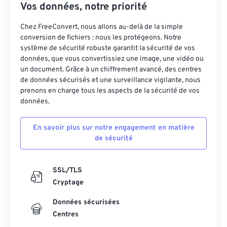
Vos données, notre priorité
20
20
20
20
20
20
20
20
Chez FreeConvert, nous allons au-delà de la simple
21
21
21
21
21
21
21
21
conversion de fichiers : nous les protégeons. Notre
22
22
22
22
22
22
22
22
système de sécurité robuste garantit la sécurité de vos
données, que vous convertissiez une image, une vidéo ou
23
23
23
23
23
23
23
23
un document. Grâce à un chiffrement avancé, des centres
de données sécurisés et une surveillance vigilante, nous
24
24
24
24
24
24
prenons en charge tous les aspects de la sécurité de vos
25
25
25
25
25
25
données.
26
26
26
26
26
26
En savoir plus sur notre engagement en matière
27
27
27
27
27
27
de sécurité
28
28
28
28
28
28
29
29
29
29
29
29
SSL/TLS
Cryptage
30
30
30
30
30
30
Données sécurisées
31
31
31
31
31
31
Centres
32
32
32
32
32
32