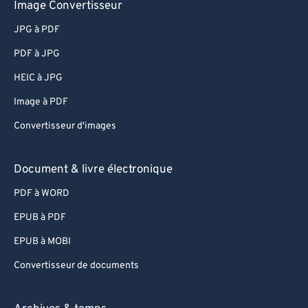
Image Convertisseur
59
59
59
59
59
59
60
60
JPG à PDF
61
61
PDF à JPG
62
62
HEIC à JPG
63
63
Image à PDF
64
64
Convertisseur d'images
65
65
Document & livre électronique
66
66
67
67
PDF à WORD
68
68
EPUB à PDF
69
69
EPUB à MOBI
70
70
Convertisseur de documents
71
71