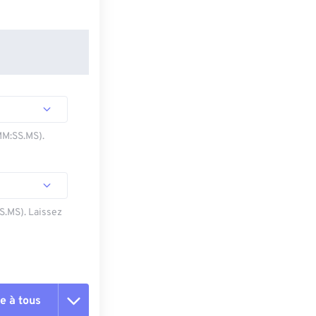
MM:SS.MS).
SS.MS). Laissez
e à tous