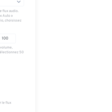
 flux audio.
 « Auto »
io, choisissez
e volume,
sélectionnez 50
 le flux