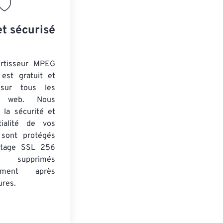
et sécurisé
ertisseur MPEG
est gratuit et
 sur tous les
rs web. Nous
 la sécurité et
tialité de vos
s sont protégés
ptage SSL 256
 supprimés
uement après
ures.