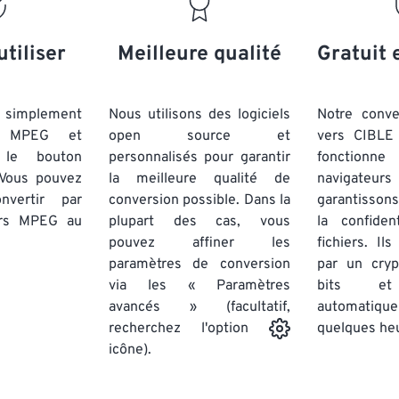
20
20
20
20
17
17
17
17
21
21
21
21
18
18
18
18
utiliser
Meilleure qualité
Gratuit 
22
22
22
22
19
19
19
19
23
23
23
23
20
20
20
20
simplement
Nous utilisons des logiciels
Notre conv
24
24
24
rs MPEG et
open source et
vers CIBLE 
21
21
21
21
 le bouton
personnalisés pour garantir
fonctionne
25
25
25
22
22
22
22
 Vous pouvez
la meilleure qualité de
navigateu
26
26
26
nvertir par
conversion possible. Dans la
23
23
23
23
garantissons
ers MPEG
au
plupart des cas, vous
la confiden
27
27
27
24
24
24
pouvez affiner les
fichiers. Il
28
28
28
25
25
25
paramètres de conversion
par un cry
via les « Paramètres
29
29
29
bits et
26
26
26
avancés » (facultatif,
automatiq
30
30
30
27
27
27
quelques he
recherchez l'option
31
31
31
icône).
28
28
28
32
32
32
29
29
29