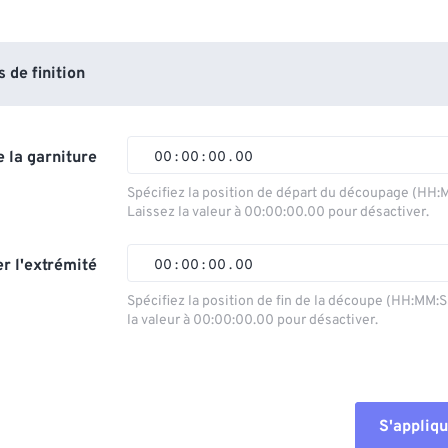
de finition
 la garniture
00
:
00
:
00
.
00
Spécifiez la position de départ du découpage (HH:
Laissez la valeur à 00:00:00.00 pour désactiver.
00
00
00
00
01
01
01
01
r l'extrémité
00
:
00
:
00
.
00
02
02
02
02
Spécifiez la position de fin de la découpe (HH:MM:
la valeur à 00:00:00.00 pour désactiver.
03
03
03
03
00
00
00
00
04
04
04
04
01
01
01
01
05
05
05
05
02
02
02
02
S'appliqu
06
06
06
06
03
03
03
03