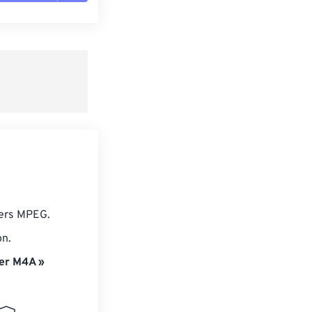
es les options
r du préréglage
e préréglage
iers MPEG.
on.
er M4A »