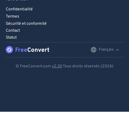
Confidentialité
Termes
Sécurité et conformité
Contact
Statut
Français
English
Deutsch
© FreeConvert.com
v2.30
Tous droits réservés (2026)
Español
Français
Português
Italiano
Dutch