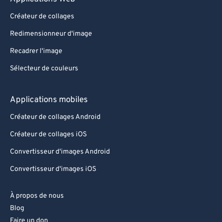
90
90
Créateur de collages
91
91
Redimensionneur d'image
92
92
Recadrer l'image
93
93
Sélecteur de couleurs
94
94
95
95
Applications mobiles
96
96
Créateur de collages Android
97
97
Créateur de collages iOS
98
98
Convertisseur d'images Android
99
99
Convertisseur d'images iOS
À propos de nous
Blog
Faire un don