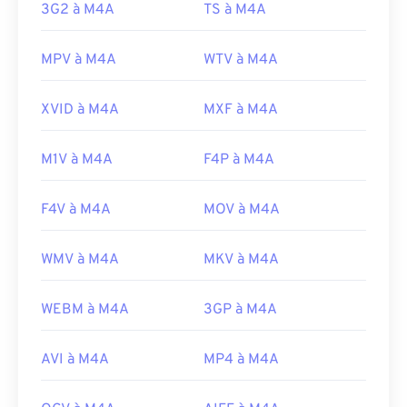
3G2 à M4A
TS à M4A
Liens utiles:
https://en.wikipedia.org/wiki/MPEG-4_Part_14
MPV à M4A
WTV à M4A
https://www.loc.gov/preservation/digital/formats/fdd/
XVID à M4A
MXF à M4A
M1V à M4A
F4P à M4A
F4V à M4A
MOV à M4A
WMV à M4A
MKV à M4A
WEBM à M4A
3GP à M4A
AVI à M4A
MP4 à M4A