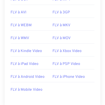
00
00
00
00
00
00
00
00
FLV à AVI
FLV à 3GP
00
00
00
00
00
00
00
00
FLV à WEBM
FLV à MKV
01
01
01
01
01
01
01
01
02
02
02
02
02
02
02
02
FLV à WMV
FLV à MOV
03
03
03
03
03
03
03
03
FLV à Kindle Video
FLV à Xbox Video
04
04
04
04
04
04
04
04
05
05
05
05
05
05
05
05
FLV à iPad Video
FLV à PSP Video
06
06
06
06
06
06
06
06
FLV à Android Video
FLV à iPhone Video
07
07
07
07
07
07
07
07
08
08
08
08
08
08
08
08
FLV à Mobile Video
09
09
09
09
09
09
09
09
10
10
10
10
10
10
10
10