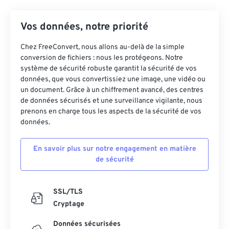
24
24
24
24
24
24
25
25
25
25
25
25
Vos données, notre priorité
26
26
26
26
26
26
Chez FreeConvert, nous allons au-delà de la simple
27
27
27
27
27
27
conversion de fichiers : nous les protégeons. Notre
système de sécurité robuste garantit la sécurité de vos
28
28
28
28
28
28
données, que vous convertissiez une image, une vidéo ou
un document. Grâce à un chiffrement avancé, des centres
29
29
29
29
29
29
de données sécurisés et une surveillance vigilante, nous
30
30
30
30
30
30
prenons en charge tous les aspects de la sécurité de vos
données.
31
31
31
31
31
31
32
32
32
32
32
32
En savoir plus sur notre engagement en matière
de sécurité
33
33
33
33
33
33
34
34
34
34
34
34
SSL/TLS
35
35
35
35
35
35
Cryptage
36
36
36
36
36
36
Données sécurisées