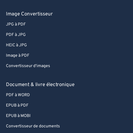
64
64
Image Convertisseur
65
65
JPG à PDF
66
66
PDF à JPG
67
67
HEIC à JPG
68
68
Image à PDF
69
69
Convertisseur d'images
70
70
71
71
Document & livre électronique
72
72
PDF à WORD
73
73
EPUB à PDF
74
74
EPUB à MOBI
75
75
Convertisseur de documents
76
76