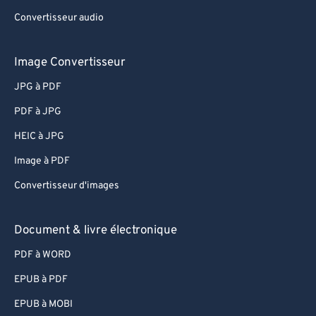
58
58
58
58
58
58
Convertisseur audio
59
59
59
59
59
59
Image Convertisseur
60
60
JPG à PDF
61
61
62
62
PDF à JPG
63
63
HEIC à JPG
64
64
Image à PDF
65
65
Convertisseur d'images
66
66
Document & livre électronique
67
67
PDF à WORD
68
68
69
69
EPUB à PDF
70
70
EPUB à MOBI