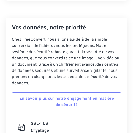
18
18
18
18
18
18
18
18
19
19
19
19
19
19
19
19
20
20
20
20
20
20
20
20
Vos données, notre priorité
21
21
21
21
21
21
21
21
Chez FreeConvert, nous allons au-delà de la simple
22
22
22
22
22
22
22
22
conversion de fichiers : nous les protégeons. Notre
système de sécurité robuste garantit la sécurité de vos
23
23
23
23
23
23
23
23
données, que vous convertissiez une image, une vidéo ou
24
24
24
24
24
24
un document. Grâce à un chiffrement avancé, des centres
de données sécurisés et une surveillance vigilante, nous
25
25
25
25
25
25
prenons en charge tous les aspects de la sécurité de vos
26
26
26
26
26
26
données.
27
27
27
27
27
27
En savoir plus sur notre engagement en matière
28
28
28
28
28
28
de sécurité
29
29
29
29
29
29
30
30
30
30
30
30
SSL/TLS
Cryptage