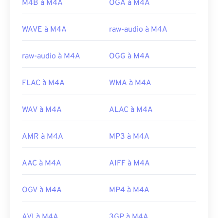
Experts Group
M4B à M4A
OGA à M4A
Version initiale :
2001
WAVE à M4A
raw-audio à M4A
Liens utiles:
https://en.wikipedia.org/wiki/MPEG-4_Part_14
raw-audio à M4A
OGG à M4A
https://www.loc.gov/preservation/digital/formats/fdd/
FLAC à M4A
WMA à M4A
WAV à M4A
ALAC à M4A
AMR à M4A
MP3 à M4A
AAC à M4A
AIFF à M4A
OGV à M4A
MP4 à M4A
AVI à M4A
3GP à M4A