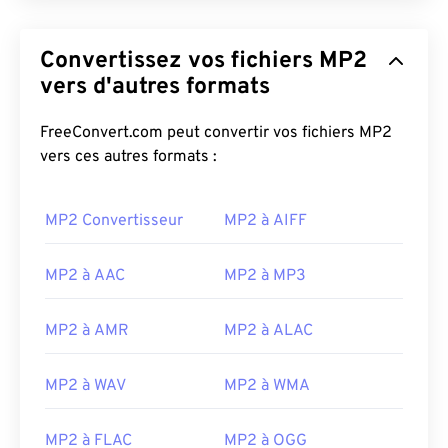
Convertissez vos fichiers MP2
vers d'autres formats
FreeConvert.com peut convertir vos fichiers MP2
vers ces autres formats :
00
00
00
00
00
00
00
00
MP2 Convertisseur
MP2 à AIFF
MP2 à AAC
MP2 à MP3
00
00
00
00
00
00
00
00
01
01
01
01
01
01
01
01
MP2 à AMR
MP2 à ALAC
02
02
02
02
02
02
02
02
MP2 à WAV
MP2 à WMA
03
03
03
03
03
03
03
03
04
04
04
04
04
04
04
04
MP2 à FLAC
MP2 à OGG