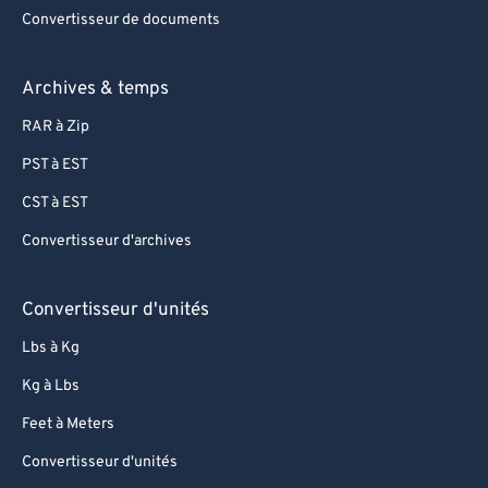
71
71
Convertisseur de documents
72
72
Archives & temps
73
73
RAR à Zip
74
74
PST à EST
75
75
76
76
CST à EST
77
77
Convertisseur d'archives
78
78
Convertisseur d'unités
79
79
Lbs à Kg
80
80
Kg à Lbs
81
81
Feet à Meters
82
82
83
83
Convertisseur d'unités