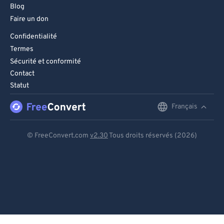
97
97
Blog
98
98
Faire un don
99
99
Confidentialité
Termes
Sécurité et conformité
Contact
Statut
Français
English
Deutsch
© FreeConvert.com
v2.30
Tous droits réservés (2026)
Español
Français
Português
Italiano