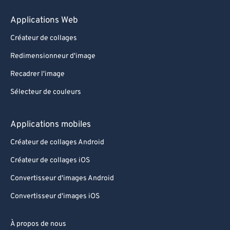
84
84
Applications Web
85
85
Créateur de collages
86
86
Redimensionneur d'image
87
87
Recadrer l'image
88
88
Sélecteur de couleurs
89
89
90
90
Applications mobiles
91
91
Créateur de collages Android
92
92
Créateur de collages iOS
93
93
Convertisseur d'images Android
94
94
Convertisseur d'images iOS
95
95
96
96
À propos de nous