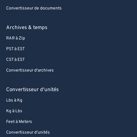
76
76
Convertisseur de documents
77
77
78
78
Archives & temps
79
79
RAR à Zip
80
80
PST à EST
81
81
CST à EST
82
82
Convertisseur d'archives
83
83
84
84
Convertisseur d'unités
85
85
Lbs à Kg
86
86
Kg à Lbs
87
87
Feet à Meters
88
88
Convertisseur d'unités