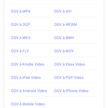
00
00
00
00
00
00
00
00
OGV à MP4
OGV à AVI
OGV à 3GP
OGV à WEBM
00
00
00
00
00
00
00
00
01
01
01
01
01
01
01
01
OGV à MKV
OGV à WMV
02
02
02
02
02
02
02
02
OGV à FLV
OGV à MOV
03
03
03
03
03
03
03
03
04
04
04
04
04
04
04
04
OGV à Kindle Video
OGV à Xbox Video
05
05
05
05
05
05
05
05
OGV à iPad Video
OGV à PSP Video
06
06
06
06
06
06
06
06
07
07
07
07
07
07
07
07
OGV à Android Video
OGV à iPhone Video
08
08
08
08
08
08
08
08
09
09
09
09
09
09
09
09
OGV à Mobile Video