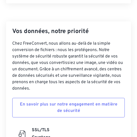
23
23
23
23
23
23
23
23
24
24
24
24
24
24
25
25
25
25
25
25
Vos données, notre priorité
26
26
26
26
26
26
27
27
27
27
27
27
Chez FreeConvert, nous allons au-delà de la simple
conversion de fichiers : nous les protégeons. Notre
28
28
28
28
28
28
système de sécurité robuste garantit la sécurité de vos
données, que vous convertissiez une image, une vidéo ou
29
29
29
29
29
29
un document. Grâce à un chiffrement avancé, des centres
30
30
30
30
30
30
de données sécurisés et une surveillance vigilante, nous
prenons en charge tous les aspects de la sécurité de vos
31
31
31
31
31
31
données.
32
32
32
32
32
32
En savoir plus sur notre engagement en matière
33
33
33
33
33
33
de sécurité
34
34
34
34
34
34
35
35
35
35
35
35
SSL/TLS