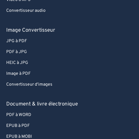
63
63
Convertisseur audio
64
64
65
65
Image Convertisseur
66
66
JPG à PDF
67
67
PDF à JPG
68
68
HEIC à JPG
69
69
Image à PDF
70
70
Convertisseur d'images
71
71
72
72
Document & livre électronique
73
73
PDF à WORD
74
74
EPUB à PDF
75
75
EPUB à MOBI