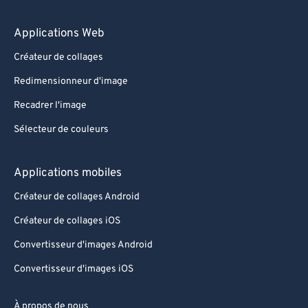
89
89
90
90
Applications Web
91
91
Créateur de collages
92
92
Redimensionneur d'image
93
93
Recadrer l'image
94
94
Sélecteur de couleurs
95
95
96
96
Applications mobiles
97
97
Créateur de collages Android
98
98
Créateur de collages iOS
99
99
Convertisseur d'images Android
Convertisseur d'images iOS
À propos de nous