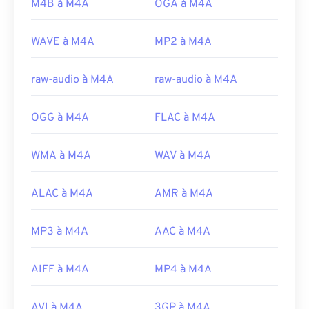
Experts Group
M4B à M4A
OGA à M4A
Version initiale :
2001
WAVE à M4A
MP2 à M4A
Liens utiles:
https://en.wikipedia.org/wiki/MPEG-4_Part_14
raw-audio à M4A
raw-audio à M4A
https://www.loc.gov/preservation/digital/formats/fdd/
OGG à M4A
FLAC à M4A
WMA à M4A
WAV à M4A
ALAC à M4A
AMR à M4A
MP3 à M4A
AAC à M4A
AIFF à M4A
MP4 à M4A
AVI à M4A
3GP à M4A