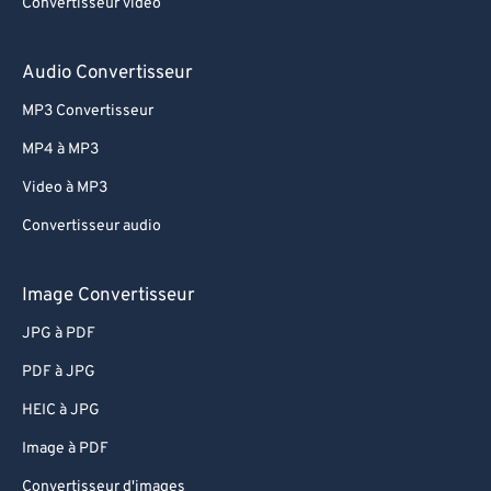
Convertisseur vidéo
75
75
76
76
Audio Convertisseur
77
77
MP3 Convertisseur
78
78
MP4 à MP3
79
79
Video à MP3
80
80
Convertisseur audio
81
81
82
82
Image Convertisseur
83
83
JPG à PDF
84
84
PDF à JPG
85
85
HEIC à JPG
86
86
Image à PDF
87
87
Convertisseur d'images