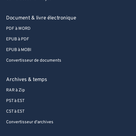
88
88
89
89
Document & livre électronique
90
90
PDF à WORD
91
91
EPUB à PDF
92
92
EPUB à MOBI
93
93
Convertisseur de documents
94
94
95
95
Archives & temps
96
96
RAR à Zip
97
97
PST à EST
98
98
CST à EST
99
99
Convertisseur d'archives