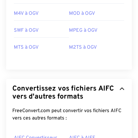
M4V à OGV
MOD à OGV
00
00
00
00
00
00
00
00
SWF à OGV
MPEG à OGV
00
00
00
00
00
00
00
00
MTS à OGV
M2TS à OGV
01
01
01
01
01
01
01
01
02
02
02
02
02
02
02
02
03
03
03
03
03
03
03
03
Convertissez vos fichiers AIFC
04
04
04
04
04
04
04
04
vers d'autres formats
05
05
05
05
05
05
05
05
06
06
06
06
06
06
06
06
FreeConvert.com peut convertir vos fichiers AIFC
vers ces autres formats :
07
07
07
07
07
07
07
07
08
08
08
08
08
08
08
08