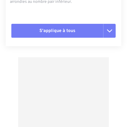
arrondies au nombre pair inférieur.
S'applique à tous
Réinitialiser toutes les options
Appliquer à partir du préréglage
Enregistrer comme préréglage