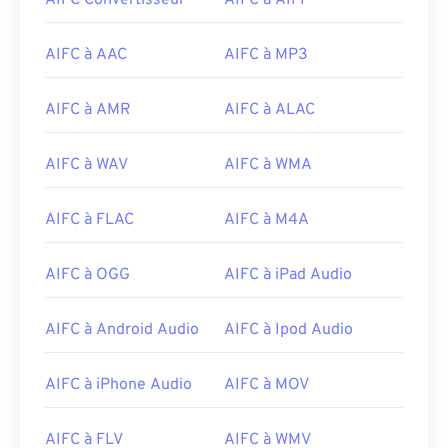
AIFC Convertisseur
AIFC à AIFF
09
09
09
09
09
09
09
09
10
10
10
10
10
10
10
10
AIFC à AAC
AIFC à MP3
11
11
11
11
11
11
11
11
12
12
12
12
12
12
12
12
AIFC à AMR
AIFC à ALAC
13
13
13
13
13
13
13
13
AIFC à WAV
AIFC à WMA
14
14
14
14
14
14
14
14
15
15
15
15
15
15
15
15
AIFC à FLAC
AIFC à M4A
16
16
16
16
16
16
16
16
AIFC à OGG
AIFC à iPad Audio
17
17
17
17
17
17
17
17
18
18
18
18
18
18
18
18
AIFC à Android Audio
AIFC à Ipod Audio
19
19
19
19
19
19
19
19
20
20
20
20
20
20
20
20
AIFC à iPhone Audio
AIFC à MOV
21
21
21
21
21
21
21
21
AIFC à FLV
AIFC à WMV