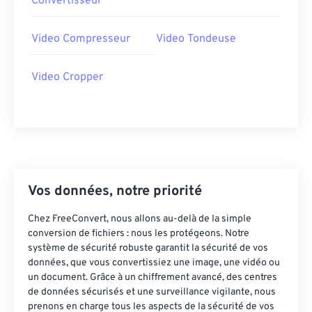
Convertisseur
36
36
36
36
36
36
Video Compresseur
Video Tondeuse
37
37
37
37
37
37
38
38
38
38
38
38
Video Cropper
39
39
39
39
39
39
40
40
40
40
40
40
41
41
41
41
41
41
42
42
42
42
42
42
43
43
43
43
43
43
Vos données, notre priorité
44
44
44
44
44
44
Chez FreeConvert, nous allons au-delà de la simple
45
45
45
45
45
45
conversion de fichiers : nous les protégeons. Notre
système de sécurité robuste garantit la sécurité de vos
46
46
46
46
46
46
données, que vous convertissiez une image, une vidéo ou
un document. Grâce à un chiffrement avancé, des centres
47
47
47
47
47
47
de données sécurisés et une surveillance vigilante, nous
48
48
48
48
48
48
prenons en charge tous les aspects de la sécurité de vos