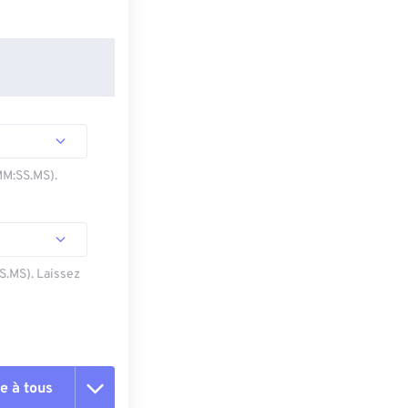
MM:SS.MS).
SS.MS). Laissez
e à tous