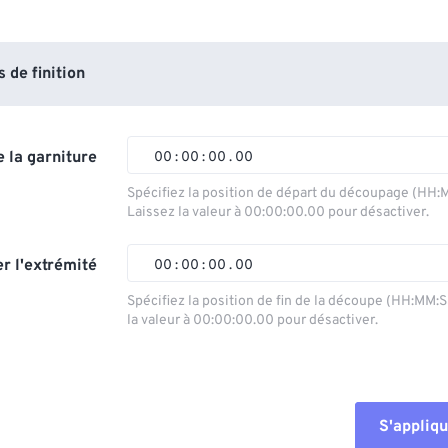
de finition
 la garniture
00
:
00
:
00
.
00
Spécifiez la position de départ du découpage (HH:
Laissez la valeur à 00:00:00.00 pour désactiver.
00
00
00
00
01
01
01
01
r l'extrémité
00
:
00
:
00
.
00
02
02
02
02
Spécifiez la position de fin de la découpe (HH:MM:
la valeur à 00:00:00.00 pour désactiver.
03
03
03
03
00
00
00
00
04
04
04
04
01
01
01
01
05
05
05
05
02
02
02
02
S'appliqu
06
06
06
06
03
03
03
03