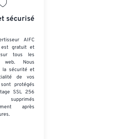
et sécurisé
ertisseur AIFC
est gratuit et
 sur tous les
rs web. Nous
 la sécurité et
tialité de vos
s sont protégés
ptage SSL 256
 supprimés
uement après
ures.