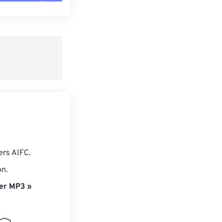
es les options
r du préréglage
e préréglage
ers AIFC.
on.
er MP3 »