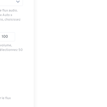
 flux audio.
 « Auto »
io, choisissez
e volume,
sélectionnez 50
 le flux