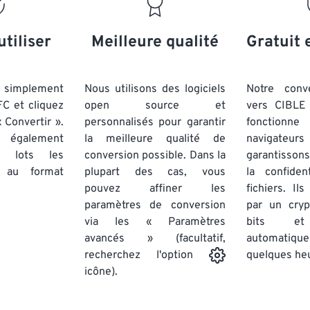
20
20
20
20
17
17
17
17
21
21
21
21
18
18
18
18
utiliser
Meilleure qualité
Gratuit 
22
22
22
22
19
19
19
19
23
23
23
23
20
20
20
20
simplement
Nous utilisons des logiciels
Notre conv
24
24
24
FC et cliquez
open source et
vers CIBLE 
21
21
21
21
 Convertir ».
personnalisés pour garantir
fonctionne
25
25
25
22
22
22
22
 également
la meilleure qualité de
navigateu
26
26
26
par lots
les
conversion possible. Dans la
23
23
23
23
garantissons
au format
plupart des cas, vous
la confiden
27
27
27
24
24
24
pouvez affiner les
fichiers. Il
28
28
28
25
25
25
paramètres de conversion
par un cry
via les « Paramètres
29
29
29
bits et
26
26
26
avancés » (facultatif,
automatiq
30
30
30
27
27
27
quelques he
recherchez l'option
31
31
31
icône).
28
28
28
32
32
32
29
29
29