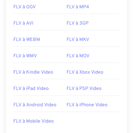
FLV à OGV
FLV à MP4
00
00
00
00
00
00
00
00
FLV à AVI
FLV à 3GP
00
00
00
00
00
00
00
00
FLV à WEBM
FLV à MKV
01
01
01
01
01
01
01
01
02
02
02
02
02
02
02
02
FLV à WMV
FLV à MOV
03
03
03
03
03
03
03
03
04
04
04
04
04
04
04
04
FLV à Kindle Video
FLV à Xbox Video
05
05
05
05
05
05
05
05
FLV à iPad Video
FLV à PSP Video
06
06
06
06
06
06
06
06
07
07
07
07
07
07
07
07
FLV à Android Video
FLV à iPhone Video
08
08
08
08
08
08
08
08
FLV à Mobile Video
09
09
09
09
09
09
09
09
10
10
10
10
10
10
10
10