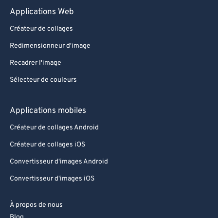
Applications Web
90
90
Créateur de collages
91
91
Redimensionneur d'image
92
92
Recadrer l'image
93
93
Sélecteur de couleurs
94
94
95
95
Applications mobiles
96
96
Créateur de collages Android
97
97
Créateur de collages iOS
98
98
Convertisseur d'images Android
99
99
Convertisseur d'images iOS
À propos de nous
Blog