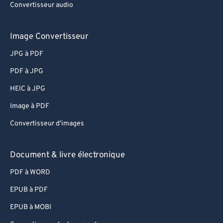
63
63
Convertisseur audio
64
64
Image Convertisseur
65
65
JPG à PDF
66
66
PDF à JPG
67
67
68
68
HEIC à JPG
69
69
Image à PDF
70
70
Convertisseur d'images
71
71
Document & livre électronique
72
72
PDF à WORD
73
73
EPUB à PDF
74
74
75
75
EPUB à MOBI