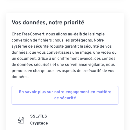
24
24
24
24
24
24
25
25
25
25
25
25
Vos données, notre priorité
26
26
26
26
26
26
Chez FreeConvert, nous allons au-delà de la simple
27
27
27
27
27
27
conversion de fichiers : nous les protégeons. Notre
système de sécurité robuste garantit la sécurité de vos
28
28
28
28
28
28
données, que vous convertissiez une image, une vidéo ou
29
29
29
29
29
29
un document. Grâce à un chiffrement avancé, des centres
de données sécurisés et une surveillance vigilante, nous
30
30
30
30
30
30
prenons en charge tous les aspects de la sécurité de vos
31
31
31
31
31
31
données.
32
32
32
32
32
32
En savoir plus sur notre engagement en matière
33
33
33
33
33
33
de sécurité
34
34
34
34
34
34
35
35
35
35
35
35
SSL/TLS
Cryptage
36
36
36
36
36
36