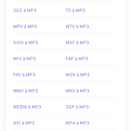
désormais désactivé et ne représente plus une
3G2 à MP3
TS à MP3
menace.
Développé par :
ISO
/
IEC
,
Moving Pictures
MPV à MP3
WTV à MP3
Experts Group
Sortie initiale :
1993
XVID à MP3
MXF à MP3
Liens utiles:
https://en.wikipedia.org/wiki/MP3
M1V à MP3
F4P à MP3
https://mpeg.chiariglione.org/standards/mpeg-
a/music-player-application-format.html
F4V à MP3
MOV à MP3
WMV à MP3
MKV à MP3
WEBM à MP3
3GP à MP3
AVI à MP3
MP4 à MP3