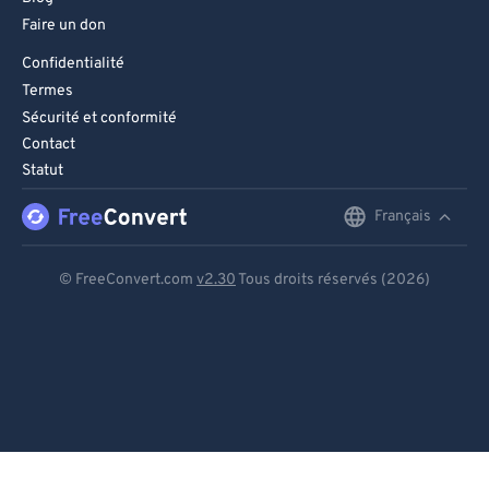
Faire un don
Confidentialité
Termes
Sécurité et conformité
Contact
Statut
Français
English
Deutsch
© FreeConvert.com
v2.30
Tous droits réservés (2026)
Español
Français
Português
Italiano
Dutch