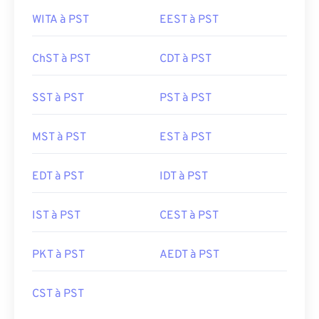
WITA à PST
EEST à PST
ChST à PST
CDT à PST
SST à PST
PST à PST
MST à PST
EST à PST
EDT à PST
IDT à PST
IST à PST
CEST à PST
PKT à PST
AEDT à PST
CST à PST