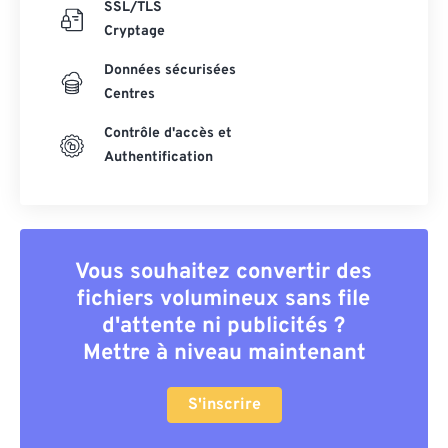
SSL/TLS
Cryptage
Données sécurisées
Centres
Contrôle d'accès et
Authentification
Vous souhaitez convertir des
fichiers volumineux sans file
d'attente ni publicités ?
Mettre à niveau maintenant
S'inscrire