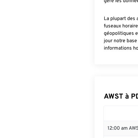
gère les donnée
La plupart des 
fuseaux horair
géopolitiques 
jour notre base
informations ho
AWST à P
12:00 am AWS