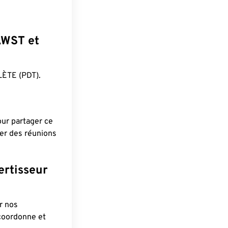
 AWST et
ÈTE (PDT).
pour partager ce
ier des réunions
ertisseur
r nos
 coordonne et