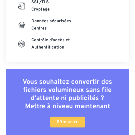
SSL/TLS
Cryptage
Données sécurisées
Centres
Contrôle d'accès et
Authentification
Vous souhaitez convertir des
fichiers volumineux sans file
d'attente ni publicités ?
Mettre à niveau maintenant
S'inscrire