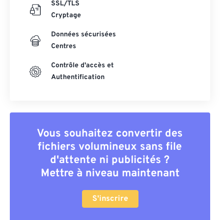
SSL/TLS
Cryptage
Données sécurisées
Centres
Contrôle d'accès et
Authentification
Vous souhaitez convertir des
fichiers volumineux sans file
d'attente ni publicités ?
Mettre à niveau maintenant
S'inscrire