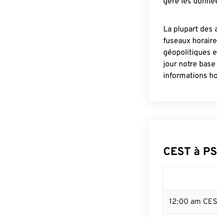
gère les donnée
La plupart des 
fuseaux horair
géopolitiques 
jour notre base
informations ho
CEST à PS
12:00 am CES