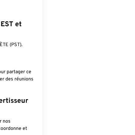
CEST et
ÈTE (PST).
pour partager ce
ier des réunions
ertisseur
r nos
 coordonne et