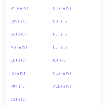
WITA à IST
EEST à IST
ChST à IST
CDT à IST
SST à IST
PST à IST
MST à IST
EST à IST
EDT à IST
IDT à IST
IST à IST
CEST à IST
PKT à IST
AEDT à IST
CST à IST