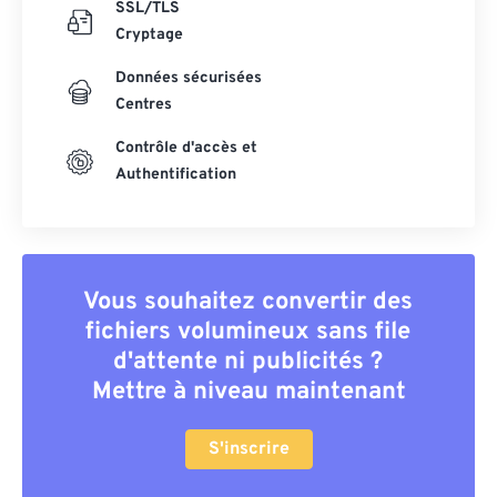
SSL/TLS
Cryptage
Données sécurisées
Centres
Contrôle d'accès et
Authentification
Vous souhaitez convertir des
fichiers volumineux sans file
d'attente ni publicités ?
Mettre à niveau maintenant
S'inscrire