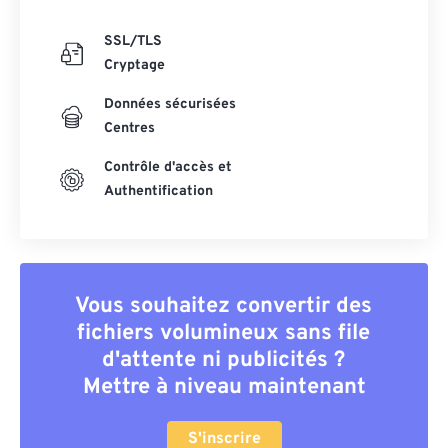
SSL/TLS
Cryptage
Données sécurisées
Centres
Contrôle d'accès et
Authentification
Vous souhaitez convertir des
fichiers volumineux sans file
d'attente ni publicités ?
Mettre à niveau maintenant
S'inscrire