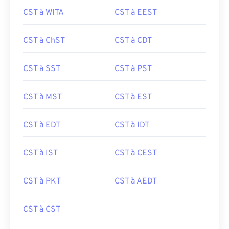
CST à WITA
CST à EEST
CST à ChST
CST à CDT
CST à SST
CST à PST
CST à MST
CST à EST
CST à EDT
CST à IDT
CST à IST
CST à CEST
CST à PKT
CST à AEDT
CST à CST