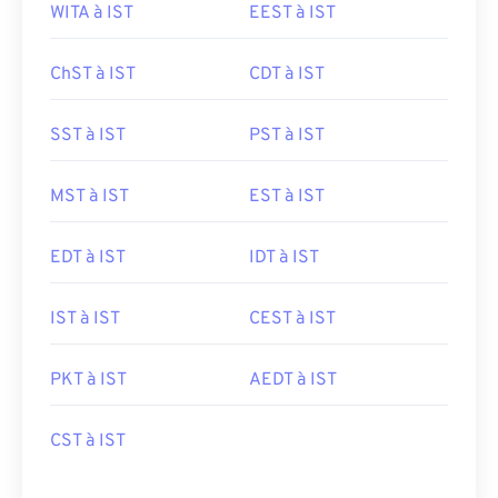
WITA à IST
EEST à IST
ChST à IST
CDT à IST
SST à IST
PST à IST
MST à IST
EST à IST
EDT à IST
IDT à IST
IST à IST
CEST à IST
PKT à IST
AEDT à IST
CST à IST