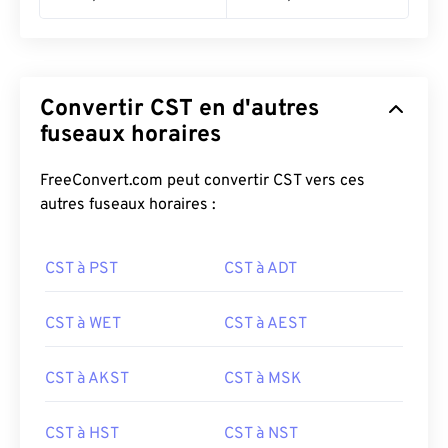
Convertir CST en d'autres
fuseaux horaires
FreeConvert.com peut convertir CST vers ces
autres fuseaux horaires :
CST à PST
CST à ADT
CST à WET
CST à AEST
CST à AKST
CST à MSK
CST à HST
CST à NST