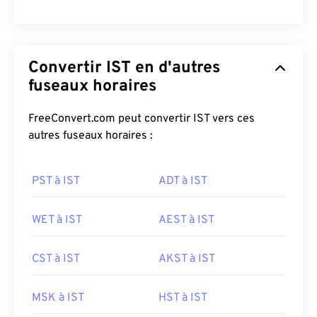
Convertir IST en d'autres
fuseaux horaires
FreeConvert.com peut convertir IST vers ces
autres fuseaux horaires :
PST à IST
ADT à IST
WET à IST
AEST à IST
CST à IST
AKST à IST
MSK à IST
HST à IST