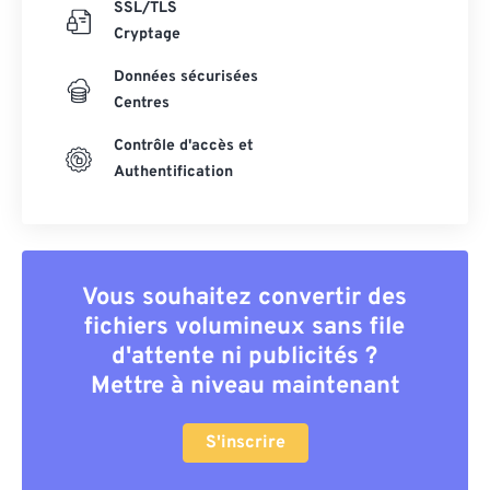
SSL/TLS
Cryptage
Données sécurisées
Centres
Contrôle d'accès et
Authentification
Vous souhaitez convertir des
fichiers volumineux sans file
d'attente ni publicités ?
Mettre à niveau maintenant
S'inscrire