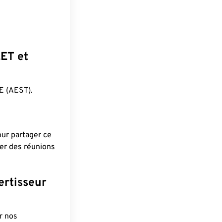
EET et
E (AEST).
pour partager ce
ier des réunions
ertisseur
r nos