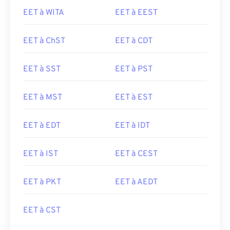
EET à WITA
EET à EEST
EET à ChST
EET à CDT
EET à SST
EET à PST
EET à MST
EET à EST
EET à EDT
EET à IDT
EET à IST
EET à CEST
EET à PKT
EET à AEDT
EET à CST